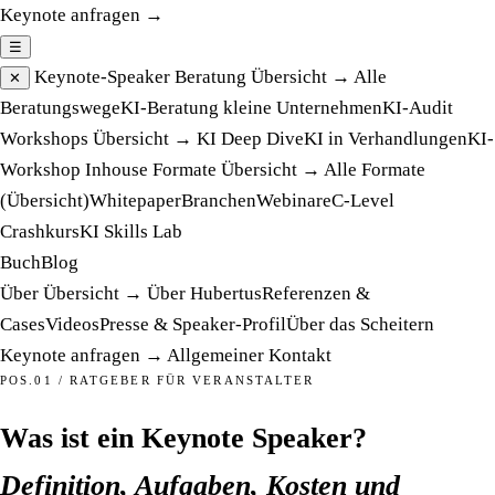
Keynote anfragen →
☰
Keynote-Speaker
Beratung
Übersicht →
Alle
✕
Beratungswege
KI-Beratung kleine Unternehmen
KI-Audit
Workshops
Übersicht →
KI Deep Dive
KI in Verhandlungen
KI-
Workshop Inhouse
Formate
Übersicht →
Alle Formate
(Übersicht)
Whitepaper
Branchen
Webinare
C-Level
Crashkurs
KI Skills Lab
Buch
Blog
Über
Übersicht →
Über Hubertus
Referenzen &
Cases
Videos
Presse & Speaker-Profil
Über das Scheitern
Keynote anfragen →
Allgemeiner Kontakt
POS.01 / RATGEBER FÜR VERANSTALTER
Was ist ein Keynote Speaker?
Definition, Aufgaben, Kosten und