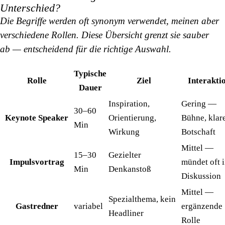
Unterschied?
Die Begriffe werden oft synonym verwendet, meinen aber
verschiedene Rollen. Diese Übersicht grenzt sie sauber
ab — entscheidend für die richtige Auswahl.
Typische
Rolle
Ziel
Interakti
Dauer
Inspiration,
Gering —
30–60
Keynote Speaker
Orientierung,
Bühne, klar
Min
Wirkung
Botschaft
Mittel —
15–30
Gezielter
Impulsvortrag
mündet oft 
Min
Denkanstoß
Diskussion
Mittel —
Spezialthema, kein
Gastredner
variabel
ergänzende
Headliner
Rolle