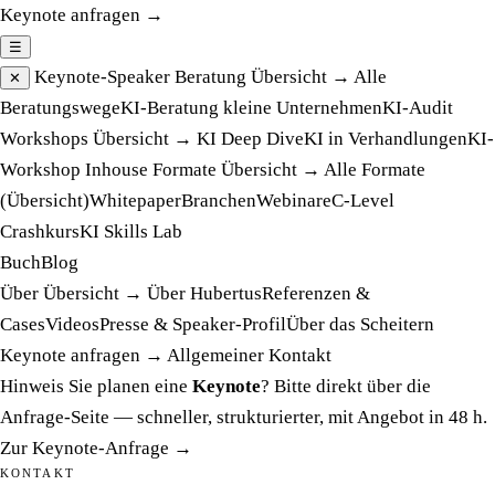
Keynote anfragen →
☰
Keynote-Speaker
Beratung
Übersicht →
Alle
✕
Beratungswege
KI-Beratung kleine Unternehmen
KI-Audit
Workshops
Übersicht →
KI Deep Dive
KI in Verhandlungen
KI-
Workshop Inhouse
Formate
Übersicht →
Alle Formate
(Übersicht)
Whitepaper
Branchen
Webinare
C-Level
Crashkurs
KI Skills Lab
Buch
Blog
Über
Übersicht →
Über Hubertus
Referenzen &
Cases
Videos
Presse & Speaker-Profil
Über das Scheitern
Keynote anfragen →
Allgemeiner Kontakt
Hinweis
Sie planen eine
Keynote
? Bitte direkt über die
Anfrage-Seite — schneller, strukturierter, mit Angebot in 48 h.
Zur Keynote-Anfrage →
KONTAKT