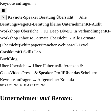
Keynote anfragen →
☰
Keynote-Speaker
Beratung
Übersicht →
Alle
✕
Beratungswege
KI-Beratung kleine Unternehmen
KI-Audit
Workshops
Übersicht →
KI Deep Dive
KI in Verhandlungen
KI-
Workshop Inhouse
Formate
Übersicht →
Alle Formate
(Übersicht)
Whitepaper
Branchen
Webinare
C-Level
Crashkurs
KI Skills Lab
Buch
Blog
Über
Übersicht →
Über Hubertus
Referenzen &
Cases
Videos
Presse & Speaker-Profil
Über das Scheitern
Keynote anfragen →
Allgemeiner Kontakt
BERATUNG & UMSETZUNG
Unternehmer
und Berater.