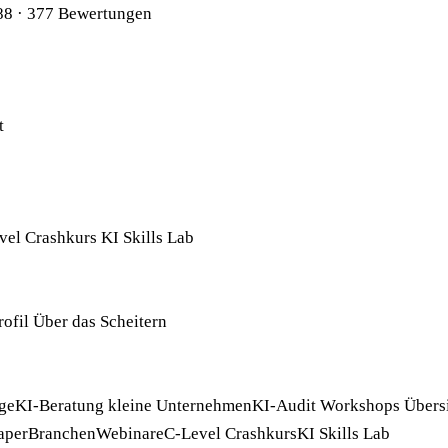
88
· 377 Bewertungen
t
vel Crashkurs
KI Skills Lab
rofil
Über das Scheitern
ge
KI-Beratung kleine Unternehmen
KI-Audit
Workshops
Übers
aper
Branchen
Webinare
C-Level Crashkurs
KI Skills Lab