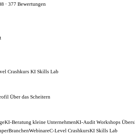
88
· 377 Bewertungen
t
vel Crashkurs
KI Skills Lab
rofil
Über das Scheitern
ge
KI-Beratung kleine Unternehmen
KI-Audit
Workshops
Übers
aper
Branchen
Webinare
C-Level Crashkurs
KI Skills Lab