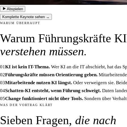
Abspielen
Komplette Keynote sehen →
WARUM ÜBERHAUPT
Warum Führungskräfte KI
verstehen müssen.
01
KI ist kein IT-Thema.
Wer KI an die IT abschiebt, hat das S
02
Führungskräfte müssen Orientierung geben.
Mitarbeitende 
03
Mitarbeitende nutzen KI längst.
Oder verweigern sie. Beide
04
Schatten-KI entsteht, wenn Führung schweigt.
Daten landen
05
Change funktioniert nicht über Tools.
Sondern über Verhalt
WAS DER VORTRAG KLÄRT
Sieben Fragen,
die nach