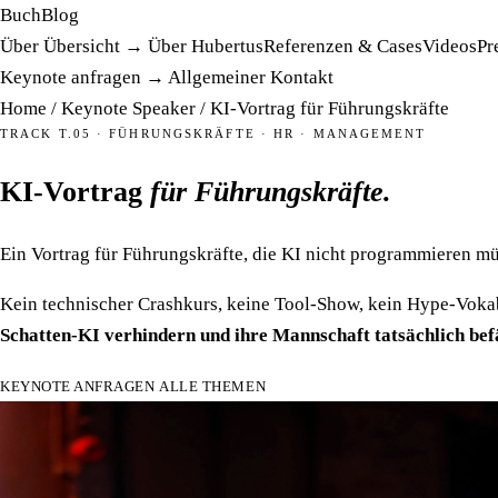
Buch
Blog
Über
Übersicht →
Über Hubertus
Referenzen & Cases
Videos
Pr
Keynote anfragen →
Allgemeiner Kontakt
Home
/
Keynote Speaker
/
KI-Vortrag für Führungskräfte
TRACK T.05 · FÜHRUNGSKRÄFTE · HR · MANAGEMENT
KI-Vortrag
für Führungskräfte.
Ein Vortrag für Führungskräfte, die KI nicht programmieren m
Kein technischer Crashkurs, keine Tool-Show, kein Hype-Vokab
Schatten-KI verhindern und ihre Mannschaft tatsächlich bef
KEYNOTE ANFRAGEN
ALLE THEMEN