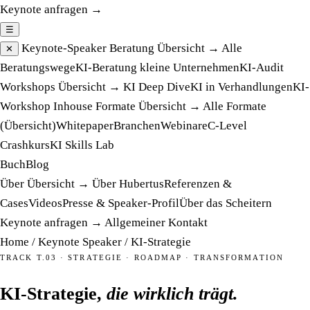
Keynote anfragen →
☰
Keynote-Speaker
Beratung
Übersicht →
Alle
✕
Beratungswege
KI-Beratung kleine Unternehmen
KI-Audit
Workshops
Übersicht →
KI Deep Dive
KI in Verhandlungen
KI-
Workshop Inhouse
Formate
Übersicht →
Alle Formate
(Übersicht)
Whitepaper
Branchen
Webinare
C-Level
Crashkurs
KI Skills Lab
Buch
Blog
Über
Übersicht →
Über Hubertus
Referenzen &
Cases
Videos
Presse & Speaker-Profil
Über das Scheitern
Keynote anfragen →
Allgemeiner Kontakt
Home
/
Keynote Speaker
/
KI-Strategie
TRACK T.03 · STRATEGIE · ROADMAP · TRANSFORMATION
KI-Strategie,
die wirklich trägt.