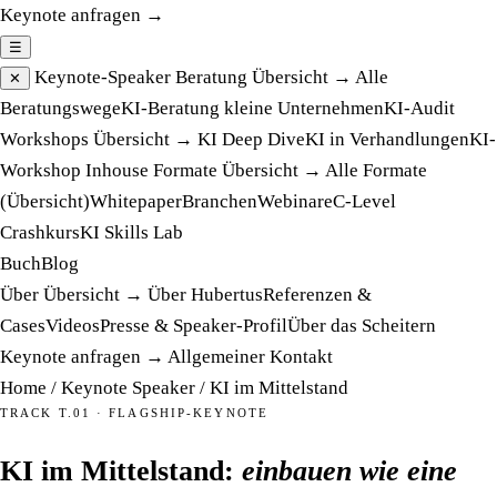
Keynote anfragen →
☰
Keynote-Speaker
Beratung
Übersicht →
Alle
✕
Beratungswege
KI-Beratung kleine Unternehmen
KI-Audit
Workshops
Übersicht →
KI Deep Dive
KI in Verhandlungen
KI-
Workshop Inhouse
Formate
Übersicht →
Alle Formate
(Übersicht)
Whitepaper
Branchen
Webinare
C-Level
Crashkurs
KI Skills Lab
Buch
Blog
Über
Übersicht →
Über Hubertus
Referenzen &
Cases
Videos
Presse & Speaker-Profil
Über das Scheitern
Keynote anfragen →
Allgemeiner Kontakt
Home
/
Keynote Speaker
/
KI im Mittelstand
TRACK T.01 · FLAGSHIP-KEYNOTE
KI im Mittelstand:
einbauen wie eine