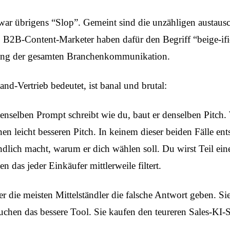
ar übrigens “Slop”. Gemeint sind die unzähligen austausch
n. B2B-Content-Marketer haben dafür den Begriff “beige-if
hung der gesamten Branchenkommunikation.
and-Vertrieb bedeutet, ist banal und brutal:
nselben Prompt schreibt wie du, baut er denselben Pitch.
nen leicht besseren Pitch. In keinem dieser beiden Fälle en
lich macht, warum er dich wählen soll. Du wirst Teil ein
 das jeder Einkäufer mittlerweile filtert.
der die meisten Mittelständler die falsche Antwort geben. S
uchen das bessere Tool. Sie kaufen den teureren Sales-KI-S