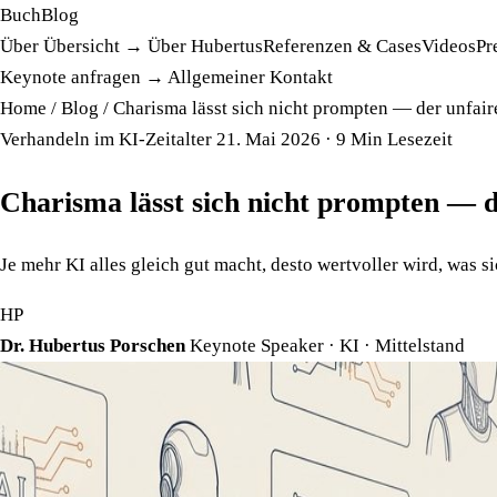
Buch
Blog
Über
Übersicht →
Über Hubertus
Referenzen & Cases
Videos
Pr
Keynote anfragen →
Allgemeiner Kontakt
Home
/
Blog
/
Charisma lässt sich nicht prompten — der unfair
Verhandeln im KI-Zeitalter
21. Mai 2026
· 9 Min Lesezeit
Charisma lässt sich nicht prompten — d
Je mehr KI alles gleich gut macht, desto wertvoller wird, was 
HP
Dr. Hubertus Porschen
Keynote Speaker · KI · Mittelstand