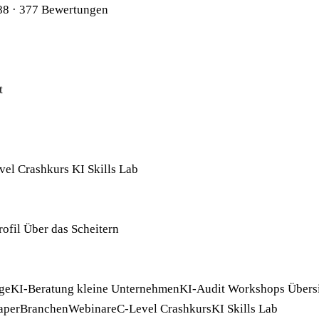
88
· 377 Bewertungen
t
vel Crashkurs
KI Skills Lab
rofil
Über das Scheitern
ge
KI-Beratung kleine Unternehmen
KI-Audit
Workshops
Übers
aper
Branchen
Webinare
C-Level Crashkurs
KI Skills Lab