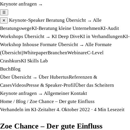
Keynote anfragen →
☰
Keynote-Speaker
Beratung
Übersicht →
Alle
✕
Beratungswege
KI-Beratung kleine Unternehmen
KI-Audit
Workshops
Übersicht →
KI Deep Dive
KI in Verhandlungen
KI-
Workshop Inhouse
Formate
Übersicht →
Alle Formate
(Übersicht)
Whitepaper
Branchen
Webinare
C-Level
Crashkurs
KI Skills Lab
Buch
Blog
Über
Übersicht →
Über Hubertus
Referenzen &
Cases
Videos
Presse & Speaker-Profil
Über das Scheitern
Keynote anfragen →
Allgemeiner Kontakt
Home
/
Blog
/
Zoe Chance – Der gute Einfluss
Verhandeln im KI-Zeitalter
4. Oktober 2022
· 4 Min Lesezeit
Zoe Chance – Der gute Einfluss