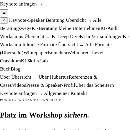
Keynote anfragen →
☰
Keynote-Speaker
Beratung
Übersicht →
Alle
✕
Beratungswege
KI-Beratung kleine Unternehmen
KI-Audit
Workshops
Übersicht →
KI Deep Dive
KI in Verhandlungen
KI-
Workshop Inhouse
Formate
Übersicht →
Alle Formate
(Übersicht)
Whitepaper
Branchen
Webinare
C-Level
Crashkurs
KI Skills Lab
Buch
Blog
Über
Übersicht →
Über Hubertus
Referenzen &
Cases
Videos
Presse & Speaker-Profil
Über das Scheitern
Keynote anfragen →
Allgemeiner Kontakt
POS.01 / WORKSHOP-ANFRAGE
Platz im Workshop
sichern.