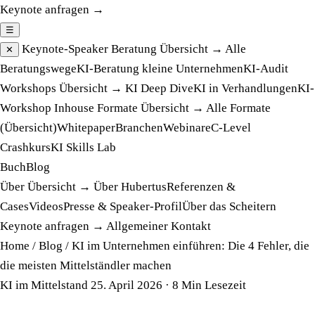
Keynote anfragen →
☰
Keynote-Speaker
Beratung
Übersicht →
Alle
✕
Beratungswege
KI-Beratung kleine Unternehmen
KI-Audit
Workshops
Übersicht →
KI Deep Dive
KI in Verhandlungen
KI-
Workshop Inhouse
Formate
Übersicht →
Alle Formate
(Übersicht)
Whitepaper
Branchen
Webinare
C-Level
Crashkurs
KI Skills Lab
Buch
Blog
Über
Übersicht →
Über Hubertus
Referenzen &
Cases
Videos
Presse & Speaker-Profil
Über das Scheitern
Keynote anfragen →
Allgemeiner Kontakt
Home
/
Blog
/
KI im Unternehmen einführen: Die 4 Fehler, die
die meisten Mittelständler machen
KI im Mittelstand
25. April 2026
· 8 Min Lesezeit