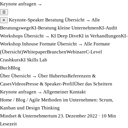
Keynote anfragen →
☰
Keynote-Speaker
Beratung
Übersicht →
Alle
✕
Beratungswege
KI-Beratung kleine Unternehmen
KI-Audit
Workshops
Übersicht →
KI Deep Dive
KI in Verhandlungen
KI-
Workshop Inhouse
Formate
Übersicht →
Alle Formate
(Übersicht)
Whitepaper
Branchen
Webinare
C-Level
Crashkurs
KI Skills Lab
Buch
Blog
Über
Übersicht →
Über Hubertus
Referenzen &
Cases
Videos
Presse & Speaker-Profil
Über das Scheitern
Keynote anfragen →
Allgemeiner Kontakt
Home
/
Blog
/
Agile Methoden im Unternehmen: Scrum,
Kanban und Design Thinking
Mindset & Unternehmertum
23. Dezember 2022
· 10 Min
Lesezeit