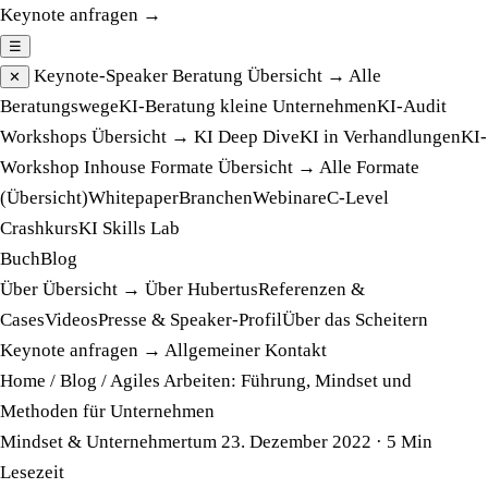
Keynote anfragen →
☰
Keynote-Speaker
Beratung
Übersicht →
Alle
✕
Beratungswege
KI-Beratung kleine Unternehmen
KI-Audit
Workshops
Übersicht →
KI Deep Dive
KI in Verhandlungen
KI-
Workshop Inhouse
Formate
Übersicht →
Alle Formate
(Übersicht)
Whitepaper
Branchen
Webinare
C-Level
Crashkurs
KI Skills Lab
Buch
Blog
Über
Übersicht →
Über Hubertus
Referenzen &
Cases
Videos
Presse & Speaker-Profil
Über das Scheitern
Keynote anfragen →
Allgemeiner Kontakt
Home
/
Blog
/
Agiles Arbeiten: Führung, Mindset und
Methoden für Unternehmen
Mindset & Unternehmertum
23. Dezember 2022
· 5 Min
Lesezeit