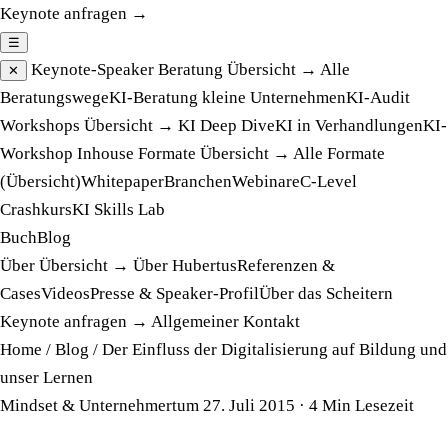
Keynote anfragen →
☰
Keynote-Speaker
Beratung
Übersicht →
Alle
✕
Beratungswege
KI-Beratung kleine Unternehmen
KI-Audit
Workshops
Übersicht →
KI Deep Dive
KI in Verhandlungen
KI-
Workshop Inhouse
Formate
Übersicht →
Alle Formate
(Übersicht)
Whitepaper
Branchen
Webinare
C-Level
Crashkurs
KI Skills Lab
Buch
Blog
Über
Übersicht →
Über Hubertus
Referenzen &
Cases
Videos
Presse & Speaker-Profil
Über das Scheitern
Keynote anfragen →
Allgemeiner Kontakt
Home
/
Blog
/
Der Einfluss der Digitalisierung auf Bildung und
unser Lernen
Mindset & Unternehmertum
27. Juli 2015
· 4 Min Lesezeit