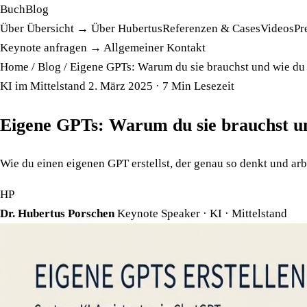
Buch
Blog
Über
Übersicht →
Über Hubertus
Referenzen & Cases
Videos
Pr
Keynote anfragen →
Allgemeiner Kontakt
Home
/
Blog
/
Eigene GPTs: Warum du sie brauchst und wie du d
KI im Mittelstand
2. März 2025
· 7 Min Lesezeit
Eigene GPTs: Warum du sie brauchst und
Wie du einen eigenen GPT erstellst, der genau so denkt und arbe
HP
Dr. Hubertus Porschen
Keynote Speaker · KI · Mittelstand