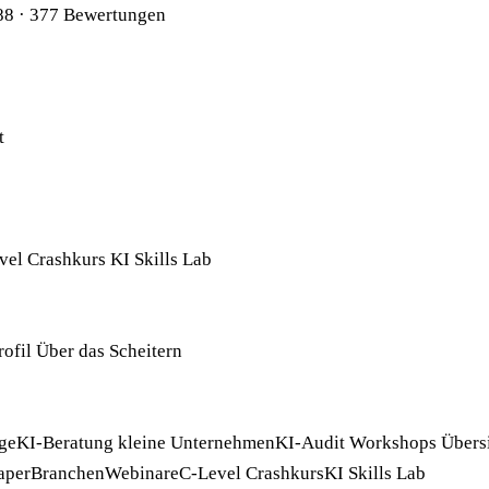
88
· 377 Bewertungen
t
vel Crashkurs
KI Skills Lab
rofil
Über das Scheitern
ge
KI-Beratung kleine Unternehmen
KI-Audit
Workshops
Übers
aper
Branchen
Webinare
C-Level Crashkurs
KI Skills Lab