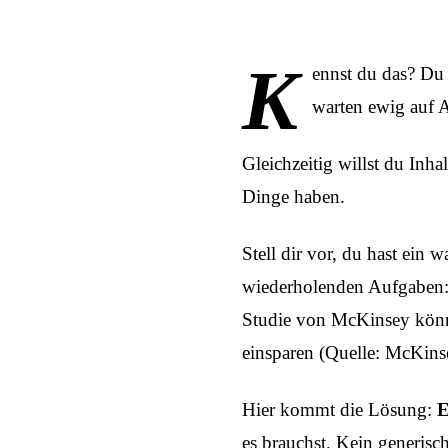
K
ennst du das? Du 
warten ewig auf 
Gleichzeitig willst du Inh
Dinge haben.
Stell dir vor, du hast ein
wiederholenden Aufgaben:
Studie von McKinsey könne
einsparen (Quelle:
McKins
Hier kommt die Lösung:
E
es brauchst. Kein generisc