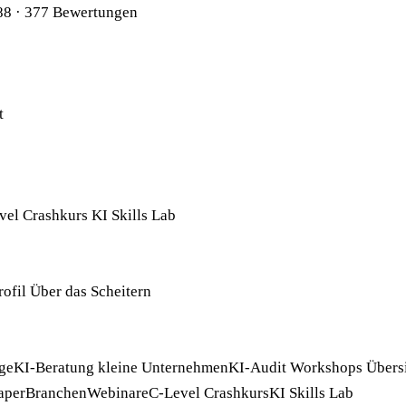
88
· 377 Bewertungen
t
vel Crashkurs
KI Skills Lab
rofil
Über das Scheitern
ge
KI-Beratung kleine Unternehmen
KI-Audit
Workshops
Übers
aper
Branchen
Webinare
C-Level Crashkurs
KI Skills Lab