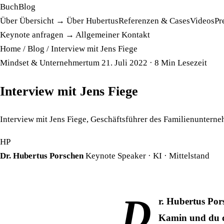
Buch
Blog
Über
Übersicht →
Über Hubertus
Referenzen & Cases
Videos
Pr
Keynote anfragen →
Allgemeiner Kontakt
Home
/
Blog
/
Interview mit Jens Fiege
Mindset & Unternehmertum
21. Juli 2022
· 8 Min Lesezeit
Interview mit Jens Fiege
Interview mit Jens Fiege, Geschäftsführer des Familienunterneh
HP
Dr. Hubertus Porschen
Keynote Speaker · KI · Mittelstand
D
r. Hubertus Pors
Kamin und du di