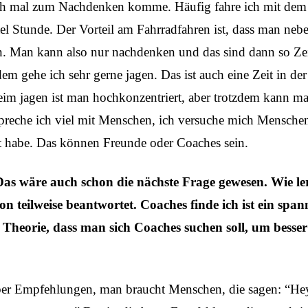
ch mal zum Nachdenken komme. Häufig fahre ich mit dem Fa
tel Stunde. Der Vorteil am Fahrradfahren ist, dass man nebe
en. Man kann also nur nachdenken und das sind dann so Zei
m gehe ich sehr gerne jagen. Das ist auch eine Zeit in der 
eim jagen ist man hochkonzentriert, aber trotzdem kann m
preche ich viel mit Menschen, ich versuche mich Mensche
ut habe. Das können Freunde oder Coaches sein.
as wäre auch schon die nächste Frage gewesen. Wie le
hon teilweise beantwortet. Coaches finde ich ist ein sp
r Theorie, dass man sich Coaches suchen soll, um besser
über Empfehlungen, man braucht Menschen, die sagen: “He