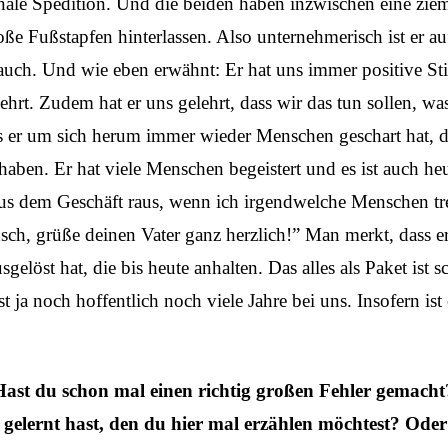
nale Spedition. Und die beiden haben inzwischen eine zie
ße Fußstapfen hinterlassen. Also unternehmerisch ist er au
r auch. Und wie eben erwähnt: Er hat uns immer positive 
ehrt. Zudem hat er uns gelehrt, dass wir das tun sollen, w
dass er um sich herum immer wieder Menschen geschart hat, 
haben. Er hat viele Menschen begeistert und es ist auch he
aus dem Geschäft raus, wenn ich irgendwelche Menschen tre
nsch, grüße deinen Vater ganz herzlich!” Man merkt, dass 
gelöst hat, die bis heute anhalten. Das alles als Paket ist s
st ja noch hoffentlich noch viele Jahre bei uns. Insofern ist
ast du schon mal einen richtig großen Fehler gemacht
 gelernt hast, den du hier mal erzählen möchtest? Od