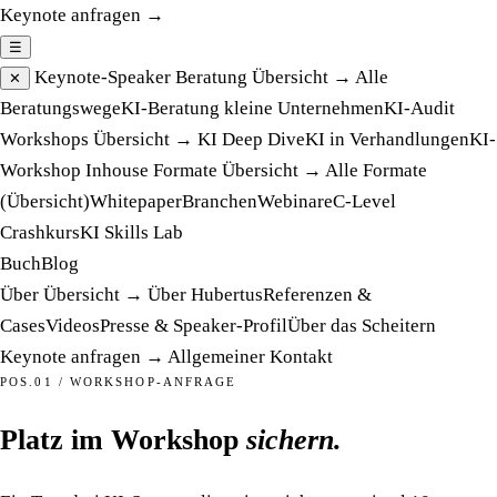
Keynote anfragen →
☰
Keynote-Speaker
Beratung
Übersicht →
Alle
✕
Beratungswege
KI-Beratung kleine Unternehmen
KI-Audit
Workshops
Übersicht →
KI Deep Dive
KI in Verhandlungen
KI-
Workshop Inhouse
Formate
Übersicht →
Alle Formate
(Übersicht)
Whitepaper
Branchen
Webinare
C-Level
Crashkurs
KI Skills Lab
Buch
Blog
Über
Übersicht →
Über Hubertus
Referenzen &
Cases
Videos
Presse & Speaker-Profil
Über das Scheitern
Keynote anfragen →
Allgemeiner Kontakt
POS.01 / WORKSHOP-ANFRAGE
Platz im Workshop
sichern.