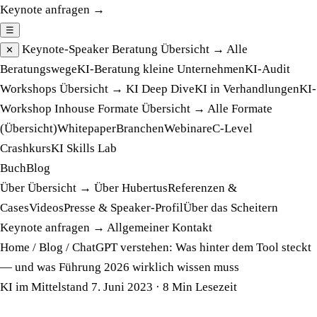
Keynote anfragen →
☰
Keynote-Speaker
Beratung
Übersicht →
Alle
✕
Beratungswege
KI-Beratung kleine Unternehmen
KI-Audit
Workshops
Übersicht →
KI Deep Dive
KI in Verhandlungen
KI-
Workshop Inhouse
Formate
Übersicht →
Alle Formate
(Übersicht)
Whitepaper
Branchen
Webinare
C-Level
Crashkurs
KI Skills Lab
Buch
Blog
Über
Übersicht →
Über Hubertus
Referenzen &
Cases
Videos
Presse & Speaker-Profil
Über das Scheitern
Keynote anfragen →
Allgemeiner Kontakt
Home
/
Blog
/
ChatGPT verstehen: Was hinter dem Tool steckt
— und was Führung 2026 wirklich wissen muss
KI im Mittelstand
7. Juni 2023
· 8 Min Lesezeit