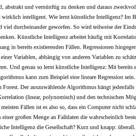
, abstrakt und vernünftig zu denken und daraus zweckvoll
t wirklich intelligent. Wie lernt künstliche Intelligenz? Im
rd viel durcheinander geworfen. So wird teilweise der Eindr
en. Künstliche Intelligenz arbeitet häufig mit Korrelati
ng in bereits existierenden Fällen. Regressionen hingege
ner Variablen, abhängig von anderen Variablen zu schät
en. Und genau so lernt künstliche Intelligenz: Mit bereits
gorithmus kann zum Beispiel eine lineare Regression sein
Forest. Der auszuwählende Algorithmus hängt jedenfalls
 Korrelation (linear, polynomisch) und den technischen Mög
meisten Fällen ist es also so, dass ein Computer nicht schla
 einer großen Menge an Falldaten die wahrscheinlich beste
che Intelligenz die Gesellschaft? Kurz und knapp: überall.