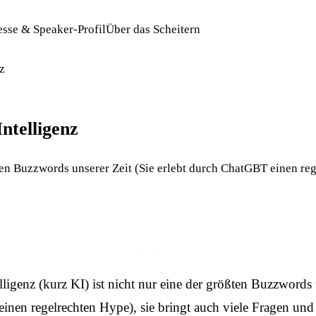
esse & Speaker-Profil
Über das Scheitern
z
ntelligenz
ßten Buzzwords unserer Zeit (Sie erlebt durch ChatGBT einen rege
COVER · 1920 × 800
elligenz (kurz KI) ist nicht nur eine der größten Buzzwords 
nen regelrechten Hype), sie bringt auch viele Fragen und 