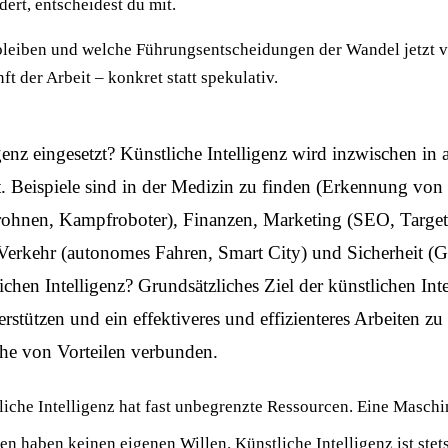
ert, entscheidest du mit.
bleiben und welche Führungsentscheidungen der Wandel jetzt ve
t der Arbeit – konkret statt spekulativ.
genz eingesetzt? Künstliche Intelligenz wird inzwischen in
zt. Beispiele sind in der Medizin zu finden (Erkennung vo
rohnen, Kampfroboter), Finanzen, Marketing (SEO, Targetin
 Verkehr (autonomes Fahren, Smart City) und Sicherheit (
lichen Intelligenz? Grundsätzliches Ziel der künstlichen Int
rstützen und ein effektiveres und effizienteres Arbeiten z
eihe von Vorteilen verbunden.
liche Intelligenz hat fast unbegrenzte Ressourcen. Eine Maschi
n haben keinen eigenen Willen. Künstliche Intelligenz ist ste