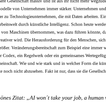
sere Gesellschaft massiv und ist aus ihr nicht mehr wegzu
modelle von Unternehmen immer stärker. Unternehmen und
er zu Technologieunternehmen, die mit Daten arbeiten. Ein
Arbeitswelt durch künstliche Intelligenz. Schon heute wer
en von Maschinen übernommen, was dazu führen könnte, da
eativer wird. Die Herausforderung für den Menschen, sic
ößer. Veränderungsbereitschaft zum Beispiel eine immer wi
er Codex, ein Regelwerk oder ein gemeinsames Wertegefüge
inschaft. Wie und wie stark und in welcher Form die künst
te noch nicht abzusehen. Fakt ist nur, dass sie die Gesellsch
önes Zitat: „AI won´t take your job, a human 