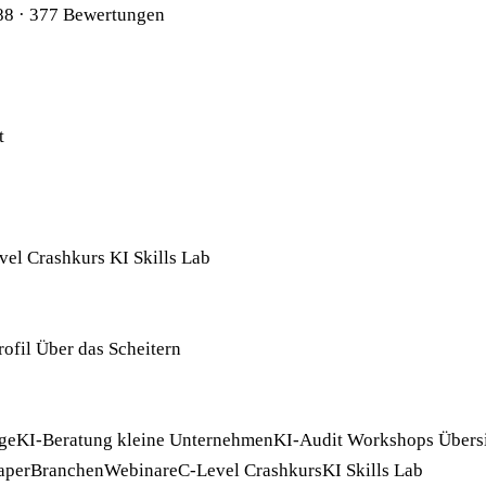
88
· 377 Bewertungen
t
vel Crashkurs
KI Skills Lab
rofil
Über das Scheitern
ge
KI-Beratung kleine Unternehmen
KI-Audit
Workshops
Übers
aper
Branchen
Webinare
C-Level Crashkurs
KI Skills Lab