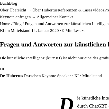
Buch
Blog
Über
Übersicht →
Über Hubertus
Referenzen & Cases
Videos
Pr
Keynote anfragen →
Allgemeiner Kontakt
Home
/
Blog
/
Fragen und Antworten zur künstlichen Intelligen
KI im Mittelstand
14. Januar 2020
· 9 Min Lesezeit
Fragen und Antworten zur künstlichen I
Die künstliche Intelligenz (kurz KI) ist nicht nur eine der grö
HP
Dr. Hubertus Porschen
Keynote Speaker · KI · Mittelstand
D
ie künstliche Int
durch ChatGBT ei