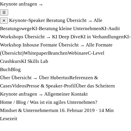
Keynote anfragen →
☰
Keynote-Speaker
Beratung
Übersicht →
Alle
✕
Beratungswege
KI-Beratung kleine Unternehmen
KI-Audit
Workshops
Übersicht →
KI Deep Dive
KI in Verhandlungen
KI-
Workshop Inhouse
Formate
Übersicht →
Alle Formate
(Übersicht)
Whitepaper
Branchen
Webinare
C-Level
Crashkurs
KI Skills Lab
Buch
Blog
Über
Übersicht →
Über Hubertus
Referenzen &
Cases
Videos
Presse & Speaker-Profil
Über das Scheitern
Keynote anfragen →
Allgemeiner Kontakt
Home
/
Blog
/
Was ist ein agiles Unternehmen?
Mindset & Unternehmertum
16. Februar 2019
· 14 Min
Lesezeit