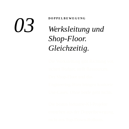
03
DOPPELBEWEGUNG
Werksleitung
und
Shop-Floor.
Gleichzeitig.
Die Werksleitung gibt Richtung vor,
sichert Budget, stellt Ressourcen.
Der Shop-Floor und das
Engineering-Büro bringen konkrete
Use-Cases. Ohne beide geht nichts.
Die besten Industrie-KI-Projekte
entstehen aus der Doppelbewegung,
nicht aus Top-Down-Rollouts.