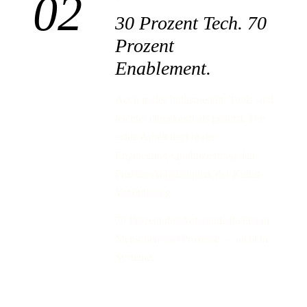
02
30 Prozent Tech.
70
Prozent
Enablement.
Auch in der Industrie gilt: Tools sind
leichter eingekauft als genutzt. Die
echte Arbeit liegt in der
Engineering-Qualifizierung, den
Prozess-Anpassungen, der Kultur-
Veränderung.
70 Prozent des Aufwands fließen in
Menschen und Prozesse — nicht in
Systeme.