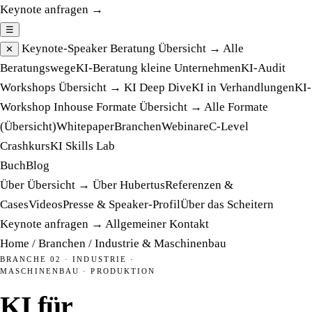
Keynote anfragen →
☰
Keynote-Speaker
Beratung
Übersicht →
Alle
✕
Beratungswege
KI-Beratung kleine Unternehmen
KI-Audit
Workshops
Übersicht →
KI Deep Dive
KI in Verhandlungen
KI-
Workshop Inhouse
Formate
Übersicht →
Alle Formate
(Übersicht)
Whitepaper
Branchen
Webinare
C-Level
Crashkurs
KI Skills Lab
Buch
Blog
Über
Übersicht →
Über Hubertus
Referenzen &
Cases
Videos
Presse & Speaker-Profil
Über das Scheitern
Keynote anfragen →
Allgemeiner Kontakt
Home
/
Branchen
/
Industrie & Maschinenbau
BRANCHE 02 · INDUSTRIE ·
MASCHINENBAU · PRODUKTION
KI für