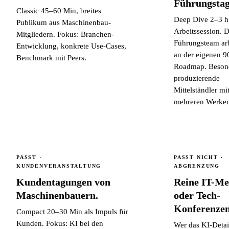
Führungsta
Classic 45–60 Min, breites
Deep Dive 2–3 h
Publikum aus Maschinenbau-
Arbeitssession. 
Mitgliedern. Fokus: Branchen-
Führungsteam arb
Entwicklung, konkrete Use-Cases,
an der eigenen 9
Benchmark mit Peers.
Roadmap. Besond
produzierende
Mittelständler mi
mehreren Werken
PASST ·
PASST NICHT ·
KUNDENVERANSTALTUNG
ABGRENZUNG
Kundentagungen von
Reine IT-Me
Maschinenbauern.
oder Tech-
Konferenzen
Compact 20–30 Min als Impuls für
Kunden. Fokus: KI bei den
Wer das KI-Detai