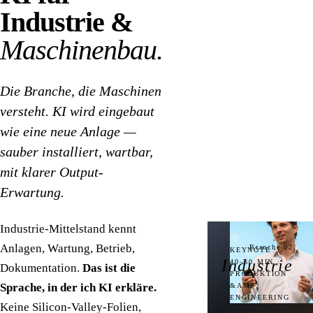
Industrie &
Maschinenbau.
Die Branche, die Maschinen
versteht. KI wird eingebaut
wie eine neue Anlage —
sauber installiert, wartbar,
mit klarer Output-
Erwartung.
Industrie-Mittelstand kennt
Anlagen, Wartung, Betrieb,
Branche 02
KEYNOTE ·
Industrie
40–60 MIN ·
Dokumentation.
Das ist die
PRODUKTION
Sprache, in der ich KI erkläre.
&AMP;
ENGINEERING
Keine Silicon-Valley-Folien,