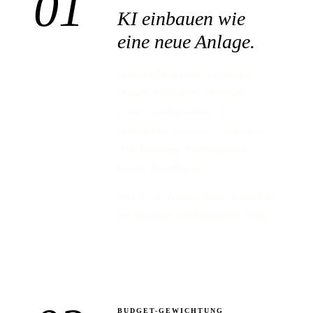
01
KI einbauen
wie
eine neue Anlage.
Industrielle verstehen Anlagen.
Planen, installieren, betreiben,
warten, modernisieren. KI
funktioniert genauso — inklusive
Abschreibung, Wartungsplan,
Rollen-Zuordnung.
Wer KI als Anlage denkt, kommt in
der Industrie am schnellsten voran.
BUDGET-GEWICHTUNG