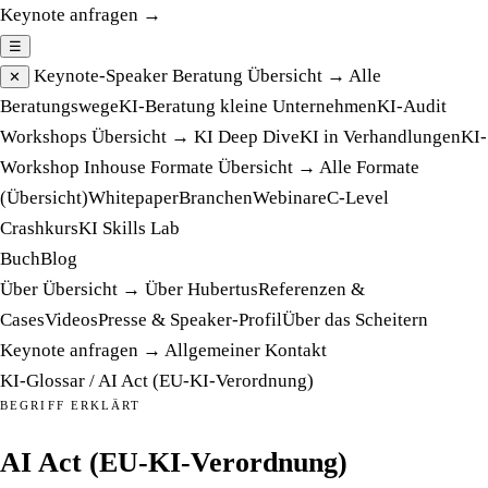
Keynote anfragen →
☰
Keynote-Speaker
Beratung
Übersicht →
Alle
✕
Beratungswege
KI-Beratung kleine Unternehmen
KI-Audit
Workshops
Übersicht →
KI Deep Dive
KI in Verhandlungen
KI-
Workshop Inhouse
Formate
Übersicht →
Alle Formate
(Übersicht)
Whitepaper
Branchen
Webinare
C-Level
Crashkurs
KI Skills Lab
Buch
Blog
Über
Übersicht →
Über Hubertus
Referenzen &
Cases
Videos
Presse & Speaker-Profil
Über das Scheitern
Keynote anfragen →
Allgemeiner Kontakt
KI-Glossar
/
AI Act (EU-KI-Verordnung)
BEGRIFF ERKLÄRT
AI Act (EU-KI-Verordnung)