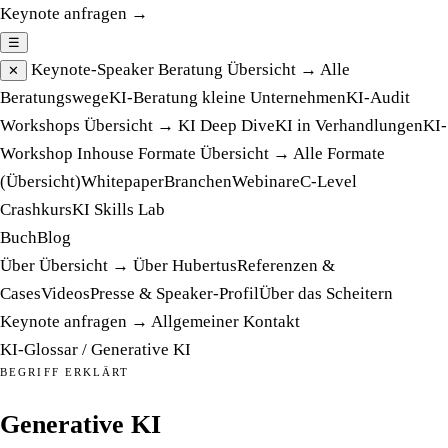
Keynote anfragen →
☰
Keynote-Speaker
Beratung
Übersicht →
Alle
✕
Beratungswege
KI-Beratung kleine Unternehmen
KI-Audit
Workshops
Übersicht →
KI Deep Dive
KI in Verhandlungen
KI-
Workshop Inhouse
Formate
Übersicht →
Alle Formate
(Übersicht)
Whitepaper
Branchen
Webinare
C-Level
Crashkurs
KI Skills Lab
Buch
Blog
Über
Übersicht →
Über Hubertus
Referenzen &
Cases
Videos
Presse & Speaker-Profil
Über das Scheitern
Keynote anfragen →
Allgemeiner Kontakt
KI-Glossar
/
Generative KI
BEGRIFF ERKLÄRT
Generative KI