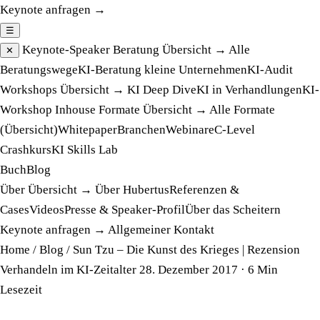
Keynote anfragen →
☰
Keynote-Speaker
Beratung
Übersicht →
Alle
✕
Beratungswege
KI-Beratung kleine Unternehmen
KI-Audit
Workshops
Übersicht →
KI Deep Dive
KI in Verhandlungen
KI-
Workshop Inhouse
Formate
Übersicht →
Alle Formate
(Übersicht)
Whitepaper
Branchen
Webinare
C-Level
Crashkurs
KI Skills Lab
Buch
Blog
Über
Übersicht →
Über Hubertus
Referenzen &
Cases
Videos
Presse & Speaker-Profil
Über das Scheitern
Keynote anfragen →
Allgemeiner Kontakt
Home
/
Blog
/
Sun Tzu – Die Kunst des Krieges | Rezension
Verhandeln im KI-Zeitalter
28. Dezember 2017
· 6 Min
Lesezeit